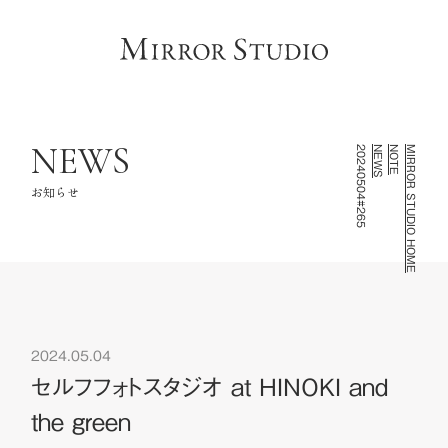
HOME
トップページ
CONCEPT
コンセプト
LINEUP
撮影ラインナップ
NEWS
20240504#265
NEWS
NOTE
MIRROR STUDIO HOME
GALLERY
フォトギャラリー
お知らせ
INFORMATION
スタジオ情報
FAQ
よくあるご質問
NOTE
2024.05.04
お知らせ・記録
セルフフォトスタジオ at HINOKI and
CONTACT
the green
お問い合わせ