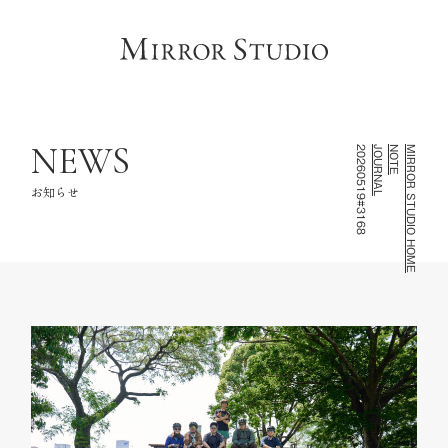
HOME
トップページ
CONCEPT
コンセプト
LINEUP
撮影ラインナップ
NEWS
20260519#3168
JOURNAL
NOTE
MIRROR STUDIO HOME
GALLERY
フォトギャラリー
お知らせ
INFORMATION
スタジオ情報
FAQ
よくあるご質問
NOTE
お知らせ・記録
CONTACT
お問い合わせ