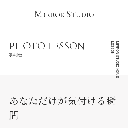
HOME
トップページ
CONCEPT
コンセプト
LINEUP
撮影ラインナップ
PHOTO LESSON
LESSON
MIRROR STUDIO HOME
GALLERY
フォトギャラリー
写真教室
INFORMATION
スタジオ情報
FAQ
よくあるご質問
あなただけが気付ける瞬
NOTE
お知らせ・記録
間
CONTACT
お問い合わせ