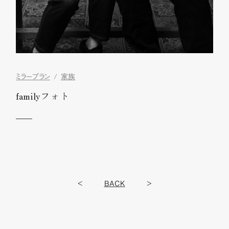
ミラープラン
家族
familyフォト
<
BACK
>