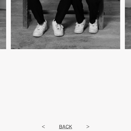
<
BACK
>