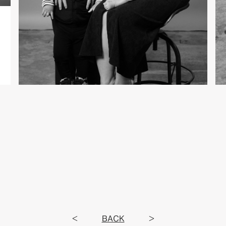
<
BACK
>