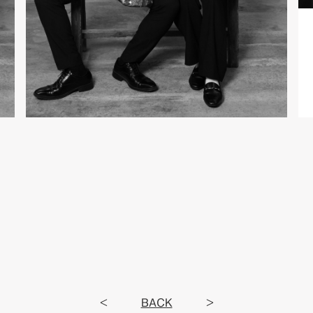
<
BACK
>